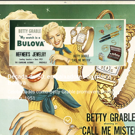
Década de 50: embaixadores da marca
Bulova
Celebridades como Betty Grable promovem produtos
Bulova, 1951
;