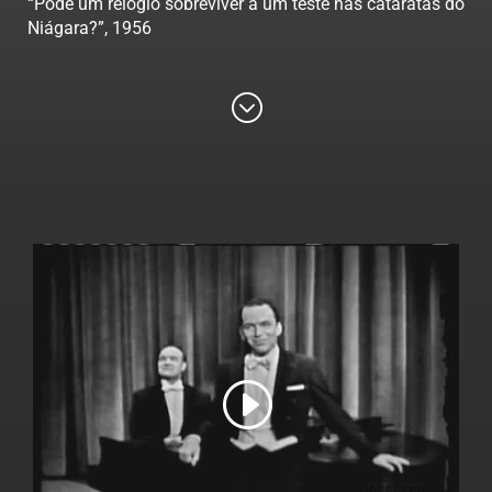
“Pode um relógio sobreviver a um teste nas cataratas do
Niágara?”, 1956
;