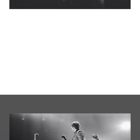
Década de 60: primeiro concerto dos Beatles
nos Estados Unidos
Relógio Bulova num lugar de destaque, no primeiro
concerto dos Beatles nos Estados Unidos, 1964
;