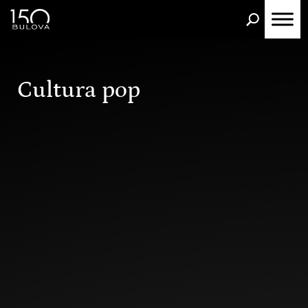
roducts
earch
Cultura pop