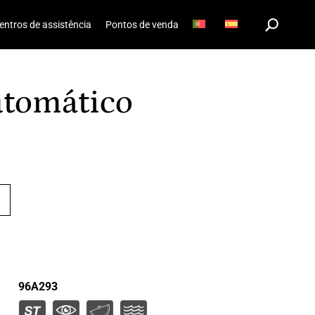
entros de assistência
Pontos de venda
utomático
96A293