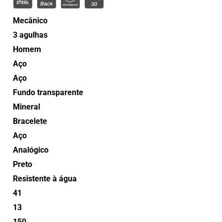
Mecânico
3 agulhas
Homem
Aço
Aço
Fundo transparente
Mineral
Bracelete
Aço
Analógico
Preto
Resistente à água
41
13
150