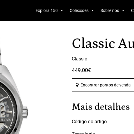
Products
search
Explora 150
Colecções
Sobre nós
C
Classic A
Classic
449,00
€
Encontrar pontos de venda
Mais detalhes
Código do artigo