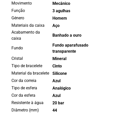
Movimento
Mecânico
Função
3 agulhas
Género
Homem
Materiais da caixa
Aço
Acabamento da
Banhado a ouro
caixa
Fundo aparafusado
Fundo
transparente
Cristal
Mineral
Tipo de bracelete
Cinto
Material da bracelete
Silicone
Cor da correia
Azul
Tipo de esfera
Analógico
Cor da esfera
Azul
Resistente à água
20 bar
Diâmetro (mm)
44